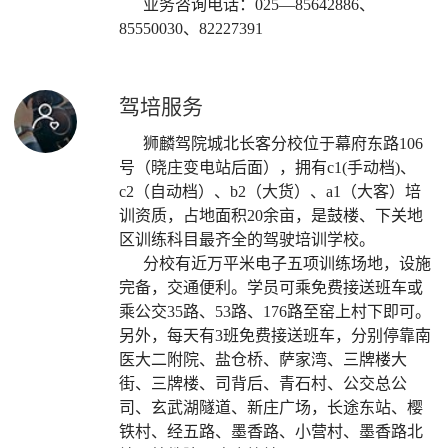
业务咨询电话：025—85642886、
85550030、82227391
驾培服务
狮麟驾院城北长客分校位于幕府东路106
号（晓庄变电站后面），拥有c1(手动档)、
c2（自动档）、b2（大货）、a1（大客）培
训资质，占地面积20余亩，是鼓楼、下关地
区训练科目最齐全的驾驶培训学校。
分校有近万平米电子五项训练场地，设施
完备，交通便利。学员可乘免费接送班车或
乘公交
35路、53路、176路至窑上村下即可。
另外，每天有3班免费接送班车，分别停靠南
医大二附院、盐仓桥、萨家湾、三牌楼大
街、三牌楼、司背后、青石村、公交总公
司、玄武湖隧道、新庄广场，长途东站、樱
铁村、经五路、墨香路、小营村、墨香路北